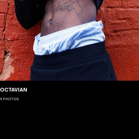
OCTAVIAN
9 PHOTOS