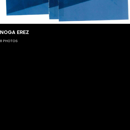
NOGA EREZ
8 PHOTOS