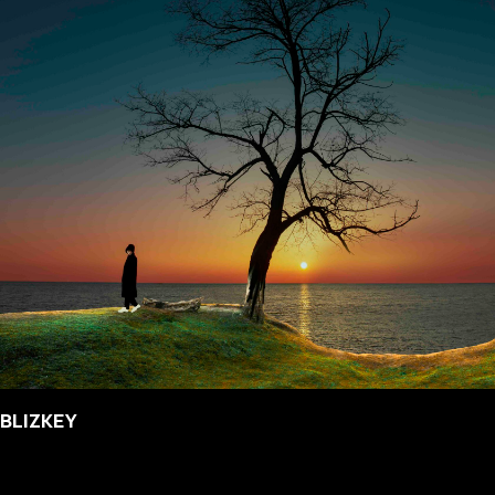
BLIZKEY