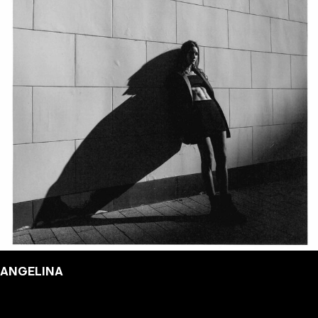
ANGELINA